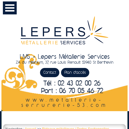
LMS - Lepers Métallerie Services
ZA du millenium, 37, rue Louis Renault 53940 St Berthevin
Contact
Plan d'accès
Tél : 02 43 02 00 26
Port : 06 70 05 46 72
www.metallerie-
serrurerie-53.com