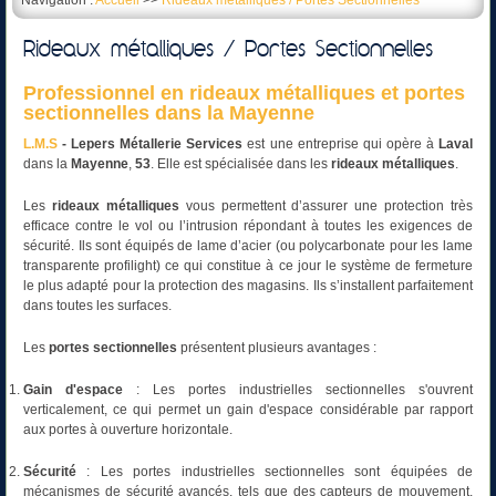
Navigation :
Accueil
>>
Rideaux métalliques / Portes Sectionnelles
Rideaux métalliques / Portes Sectionnelles
Professionnel en rideaux métalliques et portes
sectionnelles dans la Mayenne
L.M.S
- Lepers Métallerie
Services
est une entreprise qui opère à
Laval
dans la
Mayenne
,
53
. Elle est spécialisée dans les
rideaux métalliques
.
Les
rideaux métalliques
vous permettent d’assurer une protection très
efficace contre le vol ou l’intrusion répondant à toutes les exigences de
sécurité. Ils sont équipés de lame d’acier (ou polycarbonate pour les lame
transparente profilight) ce qui constitue à ce jour le système de fermeture
le plus adapté pour la protection des magasins. Ils s’installent parfaitement
dans toutes les surfaces.
Les
portes sectionnelles
présentent plusieurs avantages :
Gain d'espace
: Les portes industrielles sectionnelles s'ouvrent
verticalement, ce qui permet un gain d'espace considérable par rapport
aux portes à ouverture horizontale.
Sécurité
: Les portes industrielles sectionnelles sont équipées de
mécanismes de sécurité avancés, tels que des capteurs de mouvement,