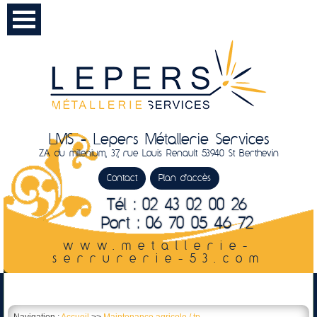
LMS - Lepers Métallerie Services
ZA du millenium, 37, rue Louis Renault 53940 St Berthevin
Contact
Plan d'accès
Tél : 02 43 02 00 26
Port : 06 70 05 46 72
www.metallerie-
serrurerie-53.com